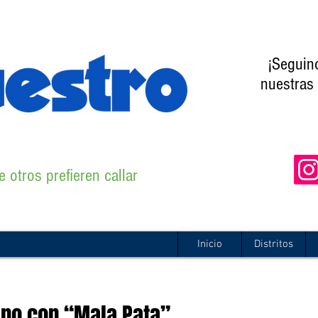
¡Seguin
nuestras 
 otros prefieren callar
Inicio
Distritos
ano con “Mala Pata”