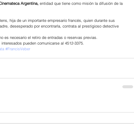
Cinemateca Argentina,
 entidad que tiene como misión la difusión de la 
 Bens, hija de un importante empresario francés, quien durante sus 
dre, desesperado por encontrarla, contrata al prestigioso detective 
no es necesario el retiro de entradas o reservas previas.
os interesados pueden comunicarse al 4512-3375.
ata
#FrancisVeber