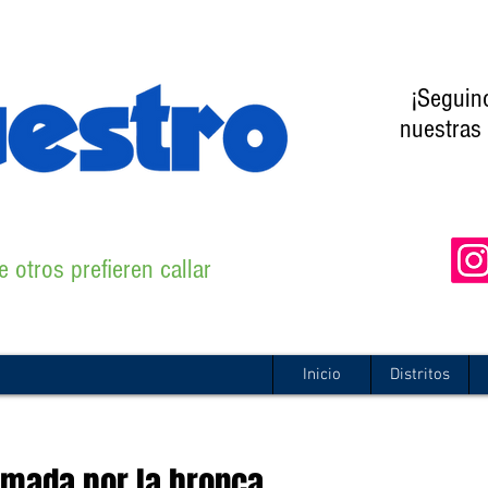
¡Seguin
nuestras 
 otros prefieren callar
Inicio
Distritos
tomada por la bronca