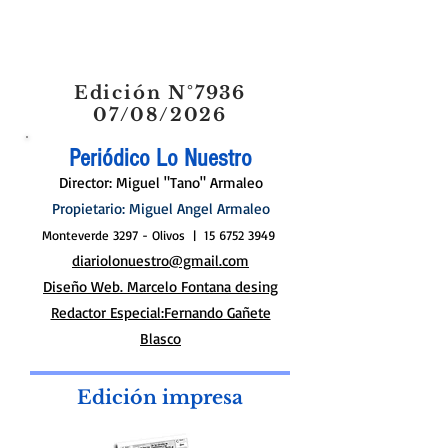
Con DNI terminados en 8 y 9m en el caso de
jubilaciones. Desempleo con 6 y 7 En la jornada de
hoy, el organismo, a cargo de la...
Edición N°7936
07/08/2026
Periódico Lo Nuestro
Director: Miguel "Tano" Armaleo
Propietario: Miguel Angel Armaleo
Monteverde 3297 - Olivos |
15 6752 3949
diariolonuestro@gmail.com
Diseño Web. Marcelo Fontana desing
Redactor Especial:Fernando Gañete