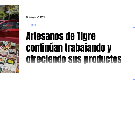
dónde se quiere ir, y la manera de...
6 may 2021
Tigre
Artesanos de Tigre
continúan trabajando y
ofreciendo sus productos
Mediante el programa “Origen Tigre”, la comunidad podrá
hurgar, descubrir y comprar producto de artesanos
locales Si bien la pandemia...