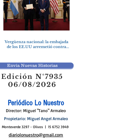
Vergüenza nacional: la embajada
de los EE.UU arremetió contra
una cooperativa de Neuquén
Envía Nuevas Historias
Edición N°7935
06/08/2026
Periódico Lo Nuestro
Director: Miguel "Tano" Armaleo
Propietario: Miguel Angel Armaleo
Monteverde 3297 - Olivos | 15 6752 3949
diariolonuestro@gmail.com