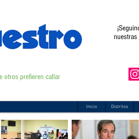
¡Seguin
nuestras 
 otros prefieren callar
Inicio
Distritos