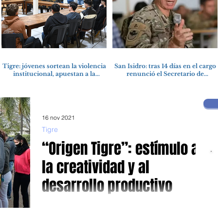
Tigre: jóvenes sortean la violencia
San Isidro: tras 14 días en el cargo
institucional, apuestan a la
renunció el Secretario de
cultura del amor
Seguridad
16 nov 2021
Tigre
“Origen Tigre”: estímulo a
la creatividad y al
desarrollo productivo
Programa municipal que incluye a más de 2.000
emprendedores locales Cuando se tiene en claro hacia