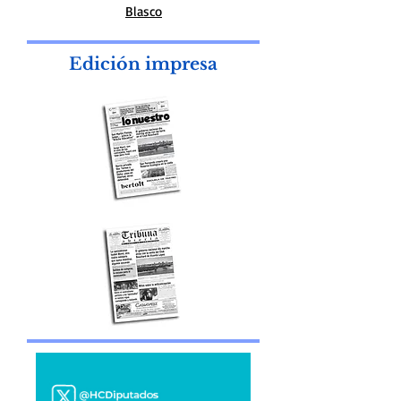
Diseño Web. Marcelo Fontana desing
Redactor Especial:Fernando Gañete
Blasco
Edición impresa