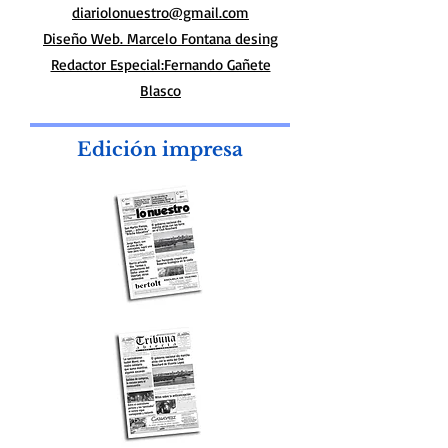
Propietario: Miguel Angel Armaleo
Monteverde 3297 - Olivos |
15 6752 3949
diariolonuestro@gmail.com
Diseño Web. Marcelo Fontana desing
Redactor Especial:Fernando Gañete
Blasco
Edición impresa