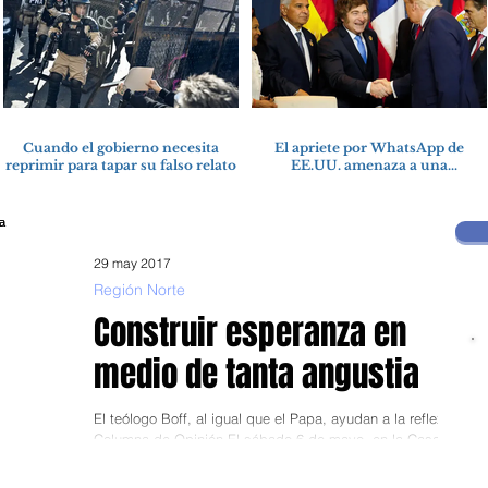
Cuando el gobierno necesita
El apriete por WhatsApp de
reprimir para tapar su falso relato
EE.UU. amenaza a una
cooperativa argentina para
boicotear a Huawei
29 may 2017
Región Norte
Construir esperanza en
medio de tanta angustia
El teólogo Boff, al igual que el Papa, ayudan a la reflexión
Columna de Opinión El sábado 6 de mayo, en la Casa
Metodista (ex ISEDET)...