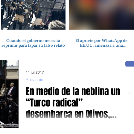
Cuando el gobierno necesita
El apriete por WhatsApp de
reprimir para tapar su falso relato
EE.UU. amenaza a una
cooperativa argentina para
boicotear a Huawei
11 jul 2017
Provincia
En medio de la neblina un
“Turco radical”
desembarca en Olivos,
receteado
Daniel Salvador participara de la Escuela de Formación
Política A días de las elecciones PASO, que encuentra a