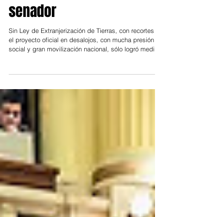
senado; cómo votó cada
senador
Sin Ley de Extranjerización de Tierras, con recortes en
el proyecto oficial en desalojos, con mucha presión
social y gran movilización nacional, sólo logró media
sanción a la Ley de Inviolabilidad de la propiedad
privada (desalojos). Bajo una región del AMBA
cubierta por la lluvia, con fuerte presión social de
artistas que abarcó desde Tini Stoessel a Fito Páez y
gran movilización en las calles rechazando la iniciativa
del gobierno de Milei y sus socios del PRO y la UCR,
el b