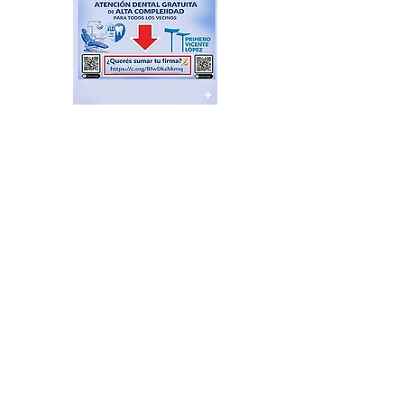
Katopodis le tiró con un
ladrillo a Milei, ¡el Javo ni
se inmutó!