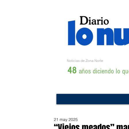
Noticias de Zona Norte
48
años diciendo lo que
21 may 2025
“Viejos meados” marc