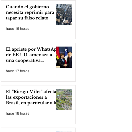
Cuando el gobierno
necesita reprimir para
tapar su falso relato
hace 16 horas
El apriete por WhatsApp
de EE.UU. amenaza a
una cooperativa
argentina para boicotear
hace 17 horas
a Huawei
El “Riesgo Milei” afecta
las exportaciones a
Brasil, en particular a la
industria automotriz de
hace 18 horas
la provincia