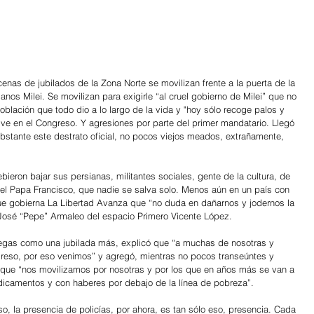
cenas de jubilados de la Zona Norte se movilizan frente a la puerta de la 
nos Milei. Se movilizan para exigirle “al cruel gobierno de Milei” que no 
oblación que todo dio a lo largo de la vida y "hoy sólo recoge palos y 
se ve en el Congreso. Y agresiones por parte del primer mandatario. Llegó 
obstante este destrato oficial, no pocos viejos meados, extrañamente, 
ieron bajar sus persianas, militantes sociales, gente de la cultura, de 
el Papa Francisco, que nadie se salva solo. Menos aún en un país con 
 que gobierna La Libertad Avanza que “no duda en dañarnos y jodernos la 
 José “Pepe” Armaleo del espacio Primero Vicente López.
egas como una jubilada más, explicó que “a muchas de nosotras y 
greso, por eso venimos” y agregó, mientras no pocos transeúntes y 
, que “nos movilizamos por nosotras y por los que en años más se van a 
dicamentos y con haberes por debajo de la línea de pobreza”.
, la presencia de policías, por ahora, es tan sólo eso, presencia. Cada 