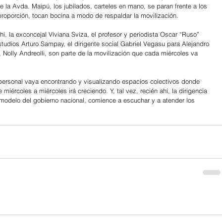
e la Avda. Maipú, los jubilados, carteles en mano, se paran frente a los 
roporción, tocan bocina a modo de respaldar la movilización.
, la exconcejal Viviana Sviza, el profesor y periodista Oscar “Ruso” 
studios Arturo Sampay, el dirigente social Gabriel Vegasu para Alejandro 
i, Nolly Andreolli, son parte de la movilización que cada miércoles va 
ersonal vaya encontrando y visualizando espacios colectivos donde 
ércoles a miércoles irá creciendo. Y, tal vez, recién ahí, la dirigencia 
l modelo del gobierno nacional, comience a escuchar y a atender los 