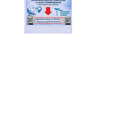
Cambio Climático: Vicente
López adentro, Milei, en
esto ¡afuera!
hace 2 horas