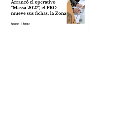
Arrancó el operativo
“Massa 2027”, el PRO
mueve sus fichas, la Zona
Norte acusa recibo y Karina
hace 1 hora
Milei se inquieta
Obras en el campo de
Deportes N°5
hace 2 horas
ARBA: ¡Vamos que vence
mañana!
hace 3 horas