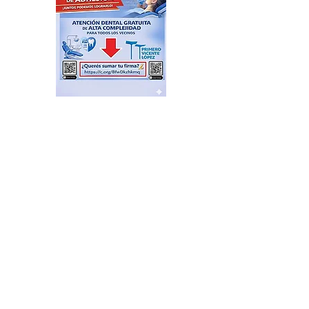
El “Riesgo Milei” afecta las
exportaciones a Brasil, en
particular a la industria