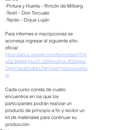
-Pintura y Huerta – Rincón de Milberg 
-Textil – Don Torcuato 
-Tejido – Dique Luján 
Para informes e inscripciones se 
aconseja ingresar al siguiente sitio 
oficial: 
https://docs.google.com/forms/d/e/1FAI
pQLSfM4KAkzCLQSfl5mZhqLtfQtzNke
DNpOdpEEaBELTWYsc6TVQ/closedfor
m
Cada curso consta de cuatro 
encuentros en los que los 
participantes podrán realizar un 
producto de principio a fin y recibir un 
kit de materiales para continuar su 
producción.