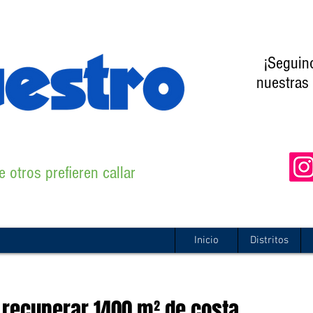
¡Seguin
nuestras 
 otros prefieren callar
Inicio
Distritos
 recuperar 1400 m² de costa