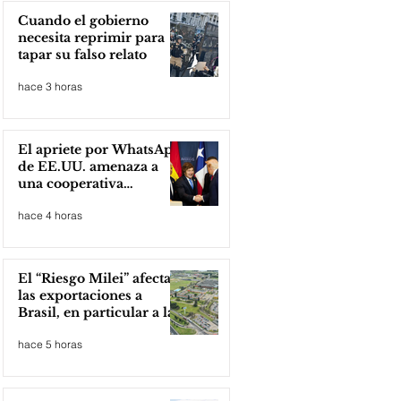
Cuando el gobierno
necesita reprimir para
tapar su falso relato
hace 3 horas
El apriete por WhatsApp
de EE.UU. amenaza a
una cooperativa
argentina para boicotear
hace 4 horas
a Huawei
El “Riesgo Milei” afecta
las exportaciones a
Brasil, en particular a la
industria automotriz de
hace 5 horas
la provincia