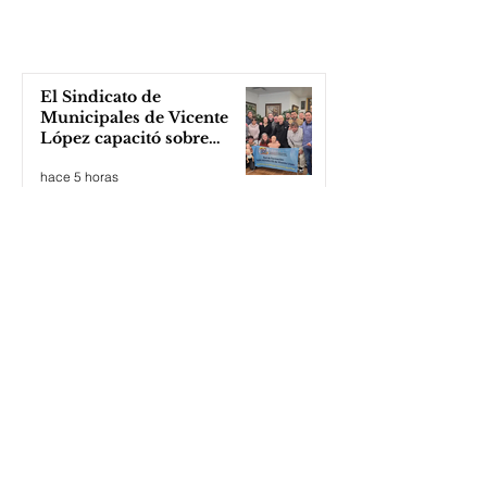
El Sindicato de
Municipales de Vicente
López capacitó sobre
técnicas de RCP
hace 5 horas
Cortometraje sobre medio
ambiente
hace 6 horas
Tigre: jóvenes sortean la
violencia institucional,
apuestan a la cultura del