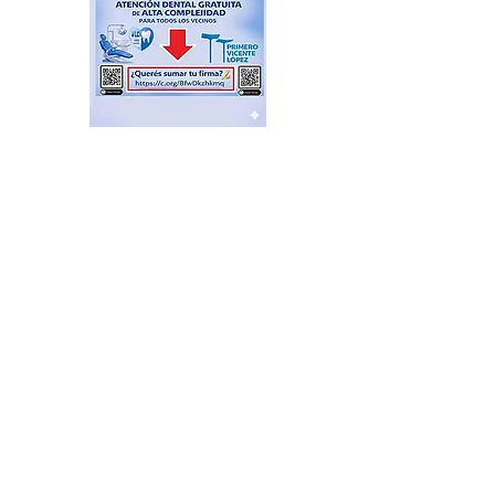
Plazas Activas: agenda de
actividades recreativas,
libres y gratuitas
hace 5 horas