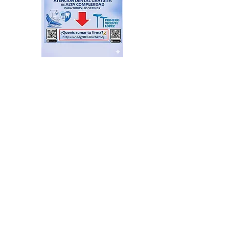
El Sindicato de
Municipales de Vicente
López capacitó sobre
técnicas de RCP
hace 14 horas