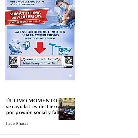
ÚLTIMO MOMENTO:
se cayó la Ley de Tierras
por presión social y falta
de votos
hace 9 horas