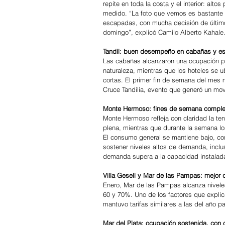
repite en toda la costa y el interior: al
medido. “La foto que vemos es bastante 
escapadas, con mucha decisión de último 
domingo”, explicó Camilo Alberto Kahale
Tandil: buen desempeño en cabañas y es
Las cabañas alcanzaron una ocupación pr
naturaleza, mientras que los hoteles se 
cortas. El primer fin de semana del mes 
Cruce Tandilia, evento que generó un movi
Monte Hermoso: fines de semana comple
Monte Hermoso refleja con claridad la te
plena, mientras que durante la semana l
El consumo general se mantiene bajo, con
sostener niveles altos de demanda, inclus
demanda supera a la capacidad instalad
Villa Gesell y Mar de las Pampas: mejor 
Enero, Mar de las Pampas alcanza niveles
60 y 70%. Uno de los factores que explica
mantuvo tarifas similares a las del año 
Mar del Plata: ocupación sostenida, con 