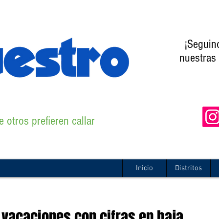
¡Seguin
nuestras 
 otros prefieren callar
Inicio
Distritos
vacaciones con cifras en baja