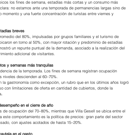
tos picos los fines de semana, estadías más cortas y un consumo más 
clara: no estamos ante una temporada de permanencias largas sino de 
momento y una fuerte concentración de turistas entre viernes y 
.
tadías breves
omedio del 80%, impulsadas por grupos familiares y el turismo de 
ubicaron en torno al 50%, con mayor rotación y predominio de estadías 
mostró un repunte puntual de la demanda, asociado a la realización del 
miento adicional de visitantes.
tos y semanas más tranquilas
ndencia de la temporada. Los fines de semana registran ocupación 
os niveles descienden al 60–70%.
 la gastronomía como excepción, un rubro que en los últimos años logró 
o con limitaciones de oferta en cantidad de cubiertos, donde la 
a
.
desempeño en el cierre de año
 de ocupación del 70–80%, mientras que Villa Gesell se ubica entre el 
 este comportamiento es la política de precios: gran parte del sector 
pasado, con ajustes acotados de hasta 15–20%.
cautela en el gasto