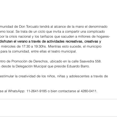
comunidad de Don Torcuato tendrá al alcance de la mano el denominado 
no local. Se trata de un ciclo que invita a compartir una complicado 
or la crisis nacional y los tarifazos que sacuden a millones de hogares- 
disfruten el verano a través de actividades recreativas, creativas y 
s y miércoles de 17:30 a 19:30hs. Mientras esto sucede, el municipio 
para la comunidad, entre ellas el teatro municipal.
entro de Promoción de Derechos, ubicado en la calle Saavedra 558. 
aron desde la Delegación Muicipal que preside Eduardo Barro.
stimular la creatividad de los niños, niñas y adolescentes a través de 
rse al WhatsApp: 11-2641-9185 o bien contactarse al 4280-0411.