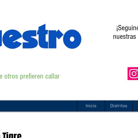
¡Seguin
nuestras 
 otros prefieren callar
Inicio
Distritos
 Tigre