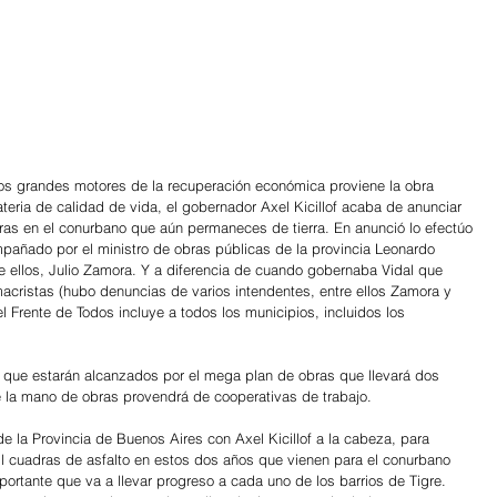
os grandes motores de la recuperación económica proviene la obra 
eria de calidad de vida, el gobernador Axel Kicillof acaba de anunciar 
as en el conurbano que aún permaneces de tierra. En anunció lo efectúo 
compañado por el ministro de obras públicas de la provincia Leonardo 
e ellos, Julio Zamora. Y a diferencia de cuando gobernaba Vidal que 
acristas (hubo denuncias de varios intendentes, entre ellos Zamora y 
el Frente de Todos incluye a todos los municipios, incluidos los 
 que estarán alcanzados por el mega plan de obras que llevará dos 
e la mano de obras provendrá de cooperativas de trabajo.
e la Provincia de Buenos Aires con Axel Kicillof a la cabeza, para 
l cuadras de asfalto en estos dos años que vienen para el conurbano 
ortante que va a llevar progreso a cada uno de los barrios de Tigre. 