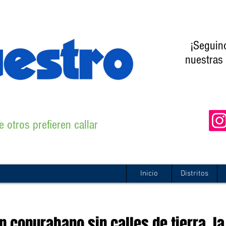
¡Seguin
nuestras 
 otros prefieren callar
Inicio
Distritos
 conurabano sin calles de tierra, la