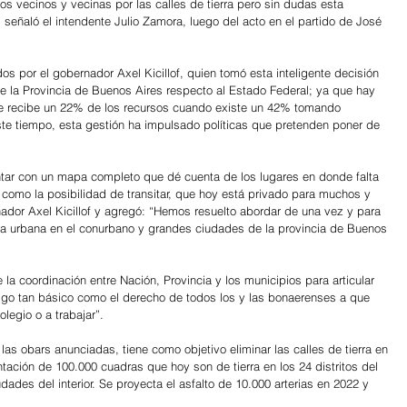
s vecinos y vecinas por las calles de tierra pero sin dudas esta 
, señaló el intendente Julio Zamora, luego del acto en el partido de José 
por el gobernador Axel Kicillof, quien tomó esta inteligente decisión 
ive la Provincia de Buenos Aires respecto al Estado Federal; ya que hay 
 se recibe un 22% de los recursos cuando existe un 42% tomando 
ste tiempo, esta gestión ha impulsado políticas que pretenden poner de 
tar con un mapa completo que dé cuenta de los lugares en donde falta 
como la posibilidad de transitar, que hoy está privado para muchos y 
dor Axel Kicillof y agregó: “Hemos resuelto abordar de una vez y para 
rra urbana en el conurbano y grandes ciudades de la provincia de Buenos 
la coordinación entre Nación, Provincia y los municipios para articular 
lgo tan básico como el derecho de todos los y las bonaerenses a que 
olegio o a trabajar”.
las obars anunciadas, tiene como objetivo eliminar las calles de tierra en 
ación de 100.000 cuadras que hoy son de tierra en los 24 distritos del 
dades del interior. Se proyecta el asfalto de 10.000 arterias en 2022 y 