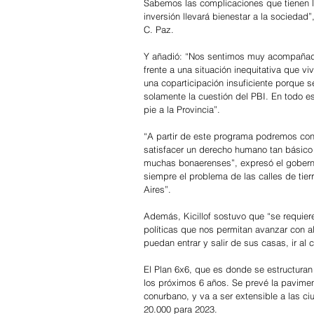
Sabemos las complicaciones que tienen lo
inversión llevará bienestar a la sociedad”
C. Paz.
Y añadió: “Nos sentimos muy acompañados 
frente a una situación inequitativa que v
una coparticipación insuficiente porque
solamente la cuestión del PBI. En todo e
pie a la Provincia”.
“A partir de este programa podremos con
satisfacer un derecho humano tan básico 
muchas bonaerenses”, expresó el goberna
siempre el problema de las calles de tie
Aires”.
Además, Kicillof sostuvo que “se requiere 
políticas que nos permitan avanzar con a
puedan entrar y salir de sus casas, ir al c
El Plan 6x6, que es donde se estructuran 
los próximos 6 años. Se prevé la paviment
conurbano, y va a ser extensible a las ciu
20.000 para 2023.