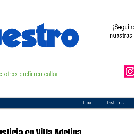
¡Seguin
nuestras 
 otros prefieren callar
Inicio
Distritos
ticia en Villa Adelina