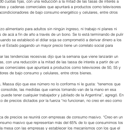
0 cuotas fijas, con una reducción a la mitad de las tasas de interés a 
antes y cadenas comerciales que apuntará a productos como televisores 
acondicionadores de bajo consumo energético y celulares, entre otros 
 alimentario para adultos sin ningún ingreso, ni trabajo ni planes ni 
s de acá a fin de año a través de un bono. Se lo está terminando de pulir 
uando se estableció el dólar soja se comprometió a derivar dinero a los 
 el Estado pagando un mayor precio tiene un correlato social para 
tar las tendencias recesivas dijo que la semana que viene lanzarán un 
as, con una reducción a la mitad de las tassa de interés a partir de un 
as comerciales que apuntará a productos como televisores de 50, 55 y 
ores de bajo consumo y celulares, entre otros bienes.
e, Massa dijo que ese número no lo conforma ni le gusta: “tenemos que 
e consolide, las medidas que vamos tomando van de la mano en esa 
e puede tener cualquier trabajador y jubilado de la Argentina”, agregó. En 
o de precios dictados por la fuerza “no funcionan, no creo en eso como 
tica de precios se reunirá con empresas de consumo masivo. “Creo en un 
onsumo masivo que representan más del 65% de lo que consumimos los 
 la mesa con las empresas y establecer los mecanismos con los que el 