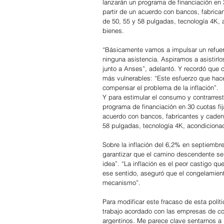
lanzarán un programa de financiación en 3
partir de un acuerdo con bancos, fabric
de 50, 55 y 58 pulgadas, tecnología 4K, 
bienes.
“Básicamente vamos a impulsar un refuerzo
ninguna asistencia. Aspiramos a asistirlo
junto a Anses”, adelantó. Y recordó que c
más vulnerables: “Este esfuerzo que hace
compensar el problema de la inflación”.
Y para estimular el consumo y contrarres
programa de financiación en 30 cuotas fij
acuerdo con bancos, fabricantes y caden
58 pulgadas, tecnología 4K, acondicionad
Sobre la inflación del 6,2% en septiembr
garantizar que el camino descendente s
idea”. “La inflación es el peor castigo qu
ese sentido, aseguró que el congelamient
mecanismo”.
Para modificar este fracaso de esta polí
trabajo acordado con las empresas de c
argentinos. Me parece clave sentarnos a