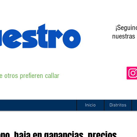
¡Seguin
nuestras 
 otros prefieren callar
Inicio
Distritos
no, baja en ganancias, precios