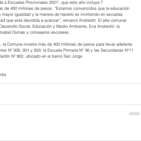
 a Escuelas Provinciales 2021’, que este año incluye 7 
ás de 400 millones de pesos. “Estamos convencidos que la educación 
 mayor igualdad y la manera de hacerlo es invirtiendo en escuelas 
d que está decidida a avanzar”, remarcó Andreotti. El jefe comunal 
esarrollo Social, Educación y Medio Ambiente, Eva Andreotti; la 
 Isabel Dumas y consejeros escolares.
ses, la Comuna invierte más de 400 millones de pesos para llevar adelante 
antes Nº 930, 931 y 933; la Escuela Primaria N° 36 y las Secundarias Nº11 
ardín Nº 902, ubicado en el barrio San Jorge.
ota