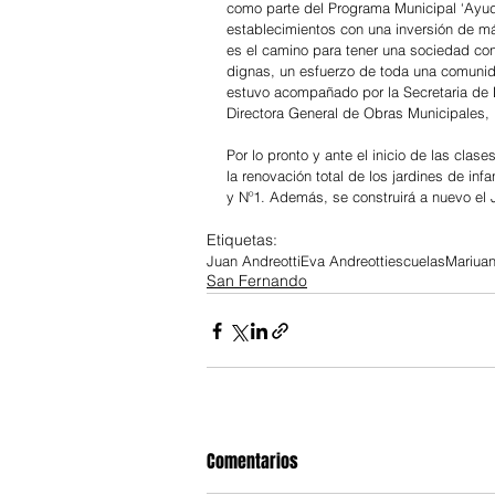
como parte del Programa Municipal ‘Ayuda
establecimientos con una inversión de m
es el camino para tener una sociedad con
dignas, un esfuerzo de toda una comunida
estuvo acompañado por la Secretaria de D
Directora General de Obras Municipales,
Por lo pronto y ante el inicio de las cla
la renovación total de los jardines de inf
y Nº1. Además, se construirá a nuevo el J
Etiquetas:
Juan Andreotti
Eva Andreotti
escuelas
Mariu
an
San Fernando
Comentarios