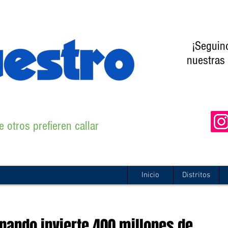
¡Seguin
nuestras 
 otros prefieren callar
Inicio
Distritos
rnando invierte 400 millones de