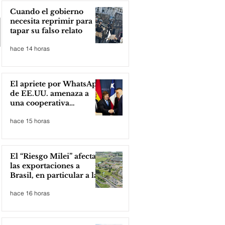
Cuando el gobierno
necesita reprimir para
tapar su falso relato
hace 14 horas
El apriete por WhatsApp
de EE.UU. amenaza a
una cooperativa
argentina para boicotear
hace 15 horas
a Huawei
El “Riesgo Milei” afecta
las exportaciones a
Brasil, en particular a la
industria automotriz de
hace 16 horas
la provincia