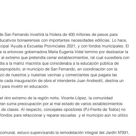
de San Fernando invertirá la friolera de 400 millones de pesos para 
 educativos bonaerenses con importantes necesidades edilicias. Lo hace, 
ipal ‘Ayuda a Escuelas Provinciales 2021, y con fondos municipales. El 
 la entonces gobernadora María Eugenia Vidal termino por desbastar la 
, al extremo que pretendía cerrar establecimientos, tal cual sucediera con 
ndía a la matriz macrista que consideraba a la educación pública de 
spropósito, el municipio de San Fernando, en coordinación con la 
rzo de nuestros y nuestras vecinas y comerciantes que pagara las 
te cada inauguración de obra el intendente Juan Andreotti, destina un 
 para invertir en educación.
 el otro extremo de la región norte, Vicente López, la comunidad 
tran suma preocupación por al mal estado de varios establecimientos 
io de clases. Al respecto, concejales opositores (PJ-Frente de Todos) no 
 fondos para refaccionar y reparar escuelas  y el municipio aún no utilizo 
fe comunal, estuvo supervisando la remodelación integral del Jardín Nº931, 