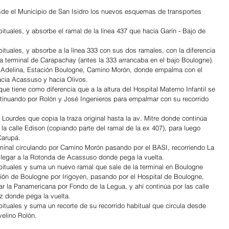
de el Municipio de San Isidro los nuevos esquemas de transportes 
ituales, y absorbe el ramal de la línea 437 que hacía Garín - Bajo de 
ituales, y absorbe a la línea 333 con sus dos ramales, con la diferencia 
la terminal de Carapachay (antes la 333 arrancaba en el bajo Boulogne). 
la Adelina, Estación Boulogne, Camino Morón, donde empalma con el 
hacia Acassuso y hacia Olivos.
 tiene como diferencia que a la altura del Hospital Materno Infantil se 
tinuando por Rolón y José Ingenieros para empalmar con su recorrido 
ourdes que copia la traza original hasta la av. Mitre donde continúa 
 la calle Edison (copiando parte del ramal de la ex 407), para luego 
Carupá.
minal circulando por Camino Morón pasando por el BASI, recorriendo La 
llegar a la Rotonda de Acassuso donde pega la vuelta.
bituales y suma un nuevo ramal que sale de la terminal en Boulogne 
ción de Boulogne por Irigoyen, pasando por el Hospital de Boulogne, 
ar la Panamericana por Fondo de la Legua, y ahí continúa por las calle 
ez donde pega la vuelta. 
ituales y suma un recorte de su recorrido habitual que circula desde 
elino Rolón.