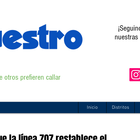
¡Seguin
nuestras 
 otros prefieren callar
Inicio
Distritos
e la línea 707 restablece el