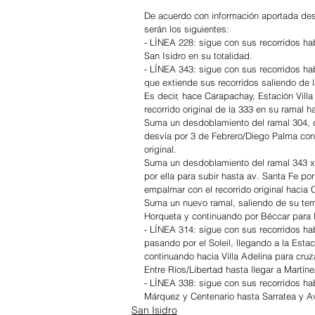
De acuerdo con información aportada des
serán los siguientes:
- LÍNEA 228: sigue con sus recorridos hab
San Isidro en su totalidad.
- LÍNEA 343: sigue con sus recorridos hab
que extiende sus recorridos saliendo de 
Es decir, hace Carapachay, Estación Vil
recorrido original de la 333 en su ramal 
Suma un desdoblamiento del ramal 304, que
desvía por 3 de Febrero/Diego Palma con
original.
Suma un desdoblamiento del ramal 343 x L
por ella para subir hasta av. Santa Fe por
empalmar con el recorrido original hacia 
Suma un nuevo ramal, saliendo de su ter
Horqueta y continuando por Béccar para 
- LÍNEA 314: sigue con sus recorridos ha
pasando por el Soleil, llegando a la Esta
continuando hacia Villa Adelina para cruz
Entre Ríos/Libertad hasta llegar a Martín
- LÍNEA 338: sigue con sus recorridos hab
Márquez y Centenario hasta Sarratea y Av
San Isidro