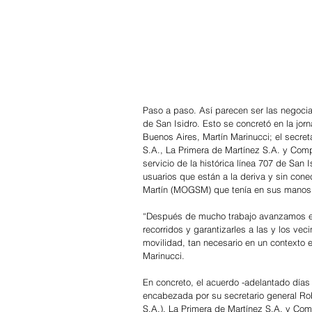
Paso a paso. Así parecen ser las negociac
de San Isidro. Esto se concretó en la jor
Buenos Aires, Martín Marinucci; el secre
S.A., La Primera de Martínez S.A. y Comp
servicio de la histórica línea 707 de San
usuarios que están a la deriva y sin con
Martín (MOGSM) que tenía en sus manos e
“Después de mucho trabajo avanzamos en
recorridos y garantizarles a las y los vec
movilidad, tan necesario en un contexto 
Marinucci.
En concreto, el acuerdo -adelantado días a
encabezada por su secretario general Ro
S.A.), La Primera de Martínez S.A. y Com