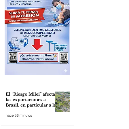
El “Riesgo Milei” afecta
las exportaciones a
Brasil, en particular a la
industria automotriz de
hace 56 minutos
la provincia