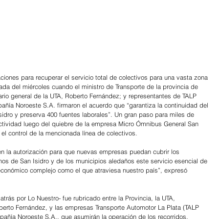
iones para recuperar el servicio total de colectivos para una vasta zona 
nada del miércoles cuando el ministro de Transporte de la provincia de 
tario general de la UTA, Roberto Fernández; y representantes de TALP 
añía Noroeste S.A. firmaron el acuerdo que “garantiza la continuidad del 
 Isidro y preserva 400 fuentes laborales”. Un gran paso para miles de 
ectividad luego del quiebre de la empresa Micro Ómnibus General San 
l control de la mencionada línea de colectivos.
 la autorización para que nuevas empresas puedan cubrir los 
inos de San Isidro y de los municipios aledaños este servicio esencial de 
económico complejo como el que atraviesa nuestro país”, expresó 
trás por Lo Nuestro- fue rubricado entre la Provincia, la UTA, 
berto Fernández, y las empresas Transporte Automotor La Plata (TALP 
pañía Noroeste S.A., que asumirán la operación de los recorridos.