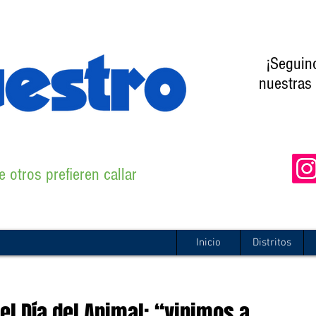
¡Seguin
nuestras 
 otros prefieren callar
Inicio
Distritos
el Día del Animal: “vinimos a