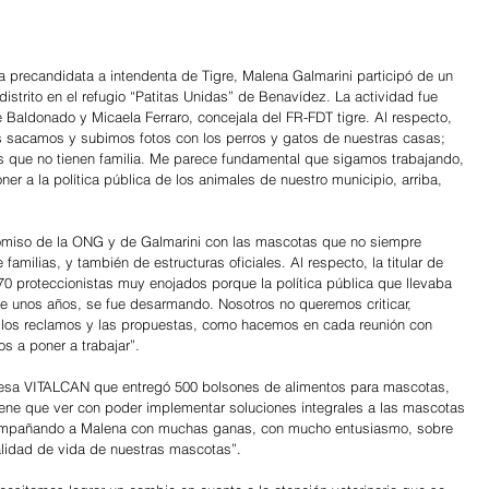
a precandidata a intendenta de Tigre, Malena Galmarini participó de un 
istrito en el refugio “Patitas Unidas” de Benavídez. La actividad fue 
Baldonado y Micaela Ferraro, concejala del FR-FDT tigre. Al respecto, 
nos sacamos y subimos fotos con los perros y gatos de nuestras casas; 
s que no tienen familia. Me parece fundamental que sigamos trabajando, 
ner a la política pública de los animales de nuestro municipio, arriba, 
promiso de la ONG y de Galmarini con las mascotas que no siempre 
 familias, y también de estructuras oficiales. Al respecto, la titular de 
 proteccionistas muy enojados porque la política pública que llevaba 
ce unos años, se fue desarmando. Nosotros no queremos criticar, 
los reclamos y las propuestas, como hacemos en cada reunión con 
s a poner a trabajar”.
resa VITALCAN que entregó 500 bolsones de alimentos para mascotas, 
ene que ver con poder implementar soluciones integrales a las mascotas 
compañando a Malena con muchas ganas, con mucho entusiasmo, sobre 
alidad de vida de nuestras mascotas”.