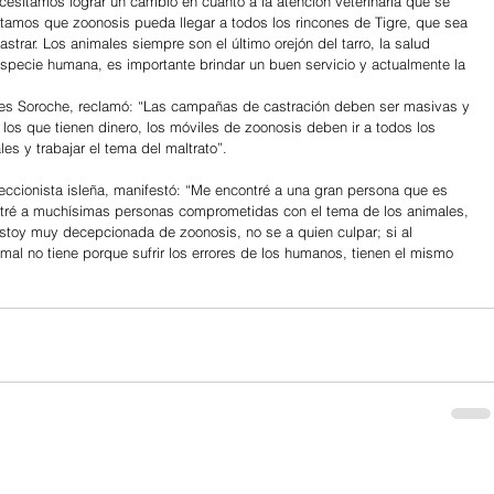
ecesitamos lograr un cambio en cuanto a la atención veterinaria que se 
tamos que zoonosis pueda llegar a todos los rincones de Tigre, que sea 
astrar. Los animales siempre son el último orejón del tarro, la salud 
especie humana, es importante brindar un buen servicio y actualmente la 
ores Soroche, reclamó: “Las campañas de castración deben ser masivas y 
 los que tienen dinero, los móviles de zoonosis deben ir a todos los 
es y trabajar el tema del maltrato”. 
teccionista isleña, manifestó: “Me encontré a una gran persona que es 
tré a muchísimas personas comprometidas con el tema de los animales, 
stoy muy decepcionada de zoonosis, no se a quien culpar; si al 
imal no tiene porque sufrir los errores de los humanos, tienen el mismo 