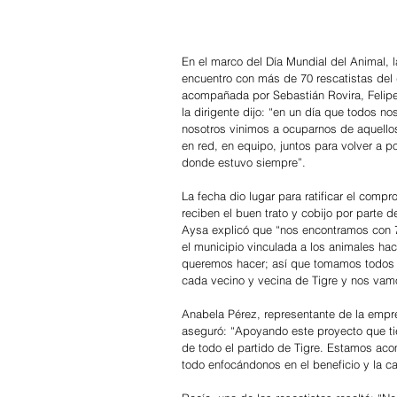
En el marco del Día Mundial del Animal, l
encuentro con más de 70 rescatistas del d
acompañada por Sebastián Rovira, Felipe 
la dirigente dijo: “en un día que todos 
nosotros vinimos a ocuparnos de aquello
en red, en equipo, juntos para volver a po
donde estuvo siempre”.
La fecha dio lugar para ratificar el com
reciben el buen trato y cobijo por parte de
Aysa explicó que “nos encontramos con 70
el municipio vinculada a los animales ha
queremos hacer; así que tomamos todos 
cada vecino y vecina de Tigre y nos vamo
Anabela Pérez, representante de la emp
aseguró: “Apoyando este proyecto que ti
de todo el partido de Tigre. Estamos a
todo enfocándonos en el beneficio y la c