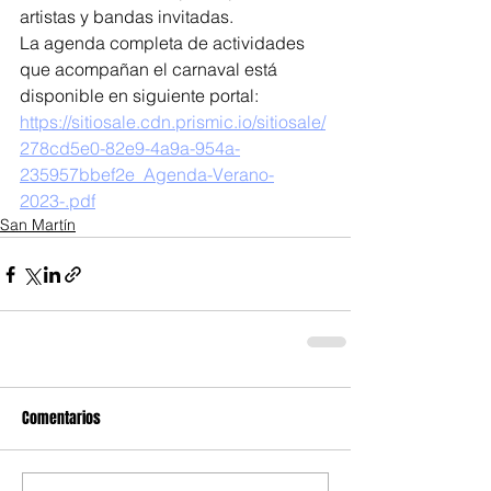
artistas y bandas invitadas.
La agenda completa de actividades 
que acompañan el carnaval está 
disponible en siguiente portal: 
https://sitiosale.cdn.prismic.io/sitiosale/
278cd5e0-82e9-4a9a-954a-
235957bbef2e_Agenda-Verano-
2023-.pdf
San Martín
Comentarios