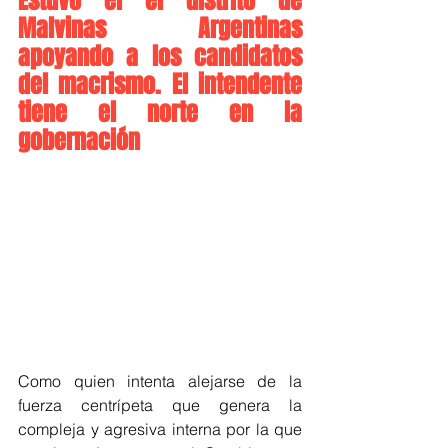
Estuvo el el distrito de 
Malvinas Argentinas 
apoyando a los candidatos 
del macrismo. El intendente 
tiene el norte en la 
gobernación 
Como quien intenta alejarse de la 
fuerza centrípeta que genera la 
compleja y agresiva interna por la que 