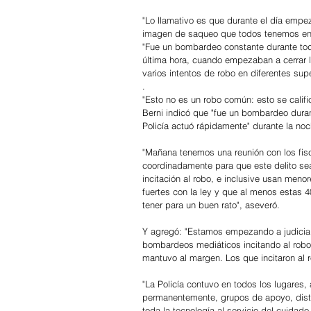
"Lo llamativo es que durante el día emp
imagen de saqueo que todos tenemos en la
"Fue un bombardeo constante durante todo
última hora, cuando empezaban a cerrar l
varios intentos de robo en diferentes sup
.
"Esto no es un robo común: esto se cali
Berni indicó que "fue un bombardeo duran
Policía actuó rápidamente" durante la noc
"Mañana tenemos una reunión con los fisc
coordinadamente para que este delito se
incitación al robo, e inclusive usan meno
fuertes con la ley y que al menos estas
tener para un buen rato", aseveró.
Y agregó: "Estamos empezando a judicializa
bombardeos mediáticos incitando al robo.
mantuvo al margen. Los que incitaron al 
"La Policía contuvo en todos los lugares
permanentemente, grupos de apoyo, distin
toda la tecnología al servicio del cuidado