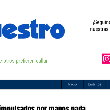
¡Seguin
nuestras 
 otros prefieren callar
Inicio
Distritos
 impulsados por manos nada