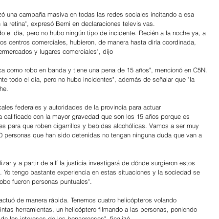
ezó una campaña masiva en todas las redes sociales incitando a esa 
 retina", expresó Berni en declaraciones televisivas.
 el día, pero no hubo ningún tipo de incidente. Recién a la noche ya, a 
os centros comerciales, hubieron, de manera hasta diría coordinada, 
ermercados y lugares comerciales", dijo
fica como robo en banda y tiene una pena de 15 años", mencionó en C5N.
te todo el día, pero no hubo incidentes", además de señalar que "la 
he.
ales federales y autoridades de la provincia para actuar 
a calificado con la mayor gravedad que son los 15 años porque es 
res para que roben cigarrillos y bebidas alcohólicas. Vamos a ser muy 
 40 personas que han sido detenidas no tengan ninguna duda que van a 
r y a partir de allí la justicia investigará de dónde surgieron estos 
 Yo tengo bastante experiencia en estas situaciones y la sociedad se 
robo fueron personas puntuales".
, actuó de manera rápida. Tenemos cuatro helicópteros volando 
tas herramientas, un helicóptero filmando a las personas, poniendo 
 de los intereses de los bonaerenses", finalizó.