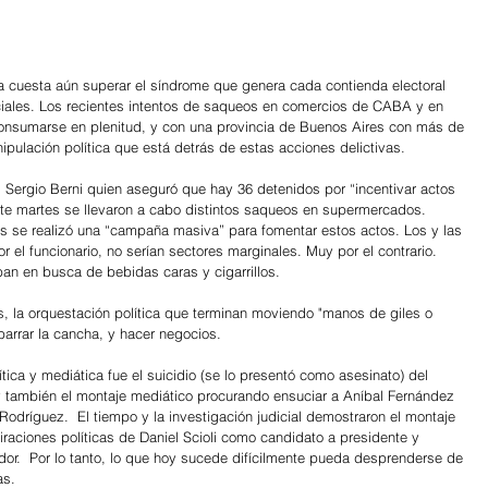
 cuesta aún superar el síndrome que genera cada contienda electoral 
iales. Los recientes intentos de saqueos en comercios de CABA y en 
consumarse en plenitud, y con una provincia de Buenos Aires con más de 
ipulación política que está detrás de estas acciones delictivas. 
 Sergio Berni quien aseguró que hay 36 detenidos por “incentivar actos 
ste martes se llevaron a cabo distintos saqueos en supermercados.
les se realizó una “campaña masiva” para fomentar estos actos. Los y las 
 el funcionario, no serían sectores marginales. Muy por el contrario. 
n en busca de bebidas caras y cigarrillos. 
, la orquestación política que terminan moviendo "manos de giles o 
arrar la cancha, y hacer negocios. 
ica y mediática fue el suicidio (se lo presentó como asesinato) del 
 y también el montaje mediático procurando ensuciar a Aníbal Fernández 
Rodríguez.  El tiempo y la investigación judicial demostraron el montaje 
piraciones políticas de Daniel Scioli como candidato a presidente y 
r.  Por lo tanto, lo que hoy sucede difícilmente pueda desprenderse de 
as.