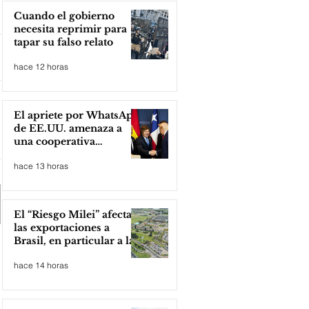
Cuando el gobierno
necesita reprimir para
tapar su falso relato
hace 12 horas
El apriete por WhatsApp
de EE.UU. amenaza a
una cooperativa
argentina para boicotear
hace 13 horas
a Huawei
El “Riesgo Milei” afecta
las exportaciones a
Brasil, en particular a la
industria automotriz de
hace 14 horas
la provincia