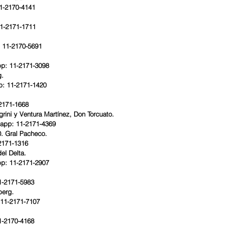
1-2170-4141
11-2171-1711
: 11-2170-5691
pp: 11-2171-3098
g.
p: 11-2171-1420
2171-1668
egrini y Ventura Martínez, Don Torcuato.
sapp: 11-2171-4369
0. Gral Pacheco.
-2171-1316
el Delta.
pp: 11-2171-2907
1-2171-5983
berg.
 11-2171-7107
1-2170-4168