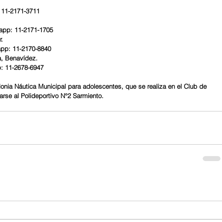
.
: 11-2171-3711
sapp: 11-2171-1705
r.
app: 11-2170-8840
a, Benavídez.
p: 11-2678-6947
onia Náutica Municipal para adolescentes, que se realiza en el Club de 
rse al Polideportivo N°2 Sarmiento.