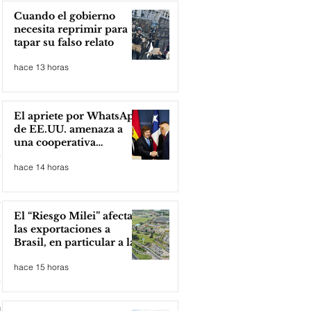
Cuando el gobierno
necesita reprimir para
tapar su falso relato
hace 13 horas
El apriete por WhatsApp
de EE.UU. amenaza a
una cooperativa
argentina para boicotear
hace 14 horas
a Huawei
El “Riesgo Milei” afecta
las exportaciones a
Brasil, en particular a la
industria automotriz de
hace 15 horas
la provincia