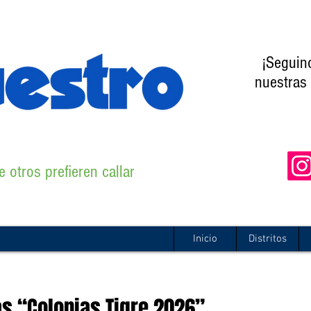
¡Seguin
nuestras 
 otros prefieren callar
Inicio
Distritos
as “Colonias Tigre 2026”