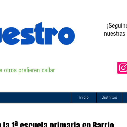
¡Seguin
nuestras 
 otros prefieren callar
Inicio
Distritos
 la 1ª escuela primaria en Barrio