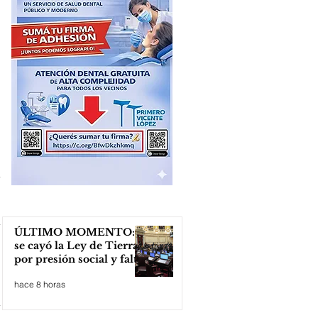
ÚLTIMO MOMENTO:
se cayó la Ley de Tierras
por presión social y falta
de votos
hace 8 horas