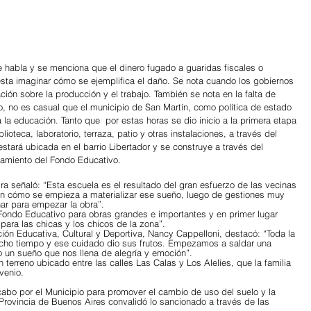
 habla y se menciona que el dinero fugado a guaridas fiscales o 
sta imaginar cómo se ejemplifica el daño. Se nota cuando los gobiernos 
ción sobre la producción y el trabajo. También se nota en la falta de 
o, no es casual que el municipio de San Martín, como política de estado 
 la educación. Tanto que  por estas horas se dio inicio a la primera etapa 
lioteca, laboratorio, terraza, patio y otras instalaciones, a través del 
tará ubicada en el barrio Libertador y se construye a través del 
amiento del Fondo Educativo.
ra señaló: “Esta escuela es el resultado del gran esfuerzo de las vecinas 
ven cómo se empieza a materializar ese sueño, luego de gestiones muy 
ar para empezar la obra”.
Fondo Educativo para obras grandes e importantes y en primer lugar 
para las chicas y los chicos de la zona”.
ación Educativa, Cultural y Deportiva, Nancy Cappelloni, destacó: “Toda la 
cho tiempo y ese cuidado dio sus frutos. Empezamos a saldar una 
o un sueño que nos llena de alegría y emoción”.
terreno ubicado entre las calles Las Calas y Los Alelíes, que la familia 
venio.
cabo por el Municipio para promover el cambio de uso del suelo y la 
 Provincia de Buenos Aires convalidó lo sancionado a través de las 