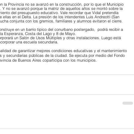
en la Provincia no se avanzó en la construcción, por lo que el Municipio 
s. Y no se avanzó porque la matriz de aquellos años se montó sobre la 
miento del presupuesto educativo. Vale recordar que Vidal pretendía 
 ellas en el Delta. La presión de los intendentes Luis Andreotti (San 
ucha conjunta con los gremios, familiares y alumnos evitaron el cierre. 
onstruye en un barrio típico del conurbano postergado,  podrá recibir a 
sta Esperanza, Costa del Lago y 8 de Mayo.
rporará un Salón de Usos Múltiples y otras instalaciones. Luego está 
incorporar una escuela secundaria.
nalidad de garantizar mejores condiciones educativas y el mantenimiento 
ias y secundarias públicas de la ciudad. Se ejecuta por medio del Fondo 
ovincia de Buenos Aires coparticipa con los municipios.