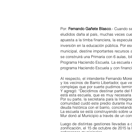
Por: 
Fernando Gañete Blasco
.- Cuando se
eludidos daña al país, muchas veces cue
apuesta a la timba financiera, la especula
inversión en la educación pública. Por es
municipal, destine importantes recursos a
se construirá una Primaria con 6 aulas, bib
Programa Haciendo Escuela. La escuela es
programa Haciendo Escuela y con financi
Al respecto, el intendente Fernando Morei
y los vecinos de Barrio Libertador, que 
complejas que por suerte pudimos termin
Y agregó: “Decidimos destinar parte del 
está esta escuela, que es muy necesaria 
Por su parte, la secretaria para la Integr
comunidad cuidó este predio durante mu
deuda histórica con el barrio, concretand
La escuela se está construyendo sobre un 
Mur donó al Municipio a través de un con
Luego de distintas gestiones llevadas a 
zonificación, el 15 de octubre de 2015 la