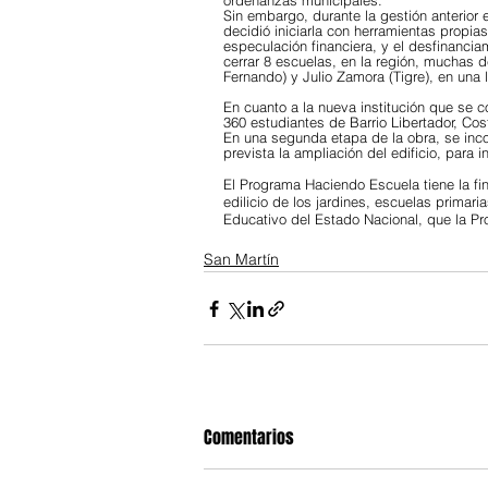
ordenanzas municipales.
Sin embargo, durante la gestión anterior 
decidió iniciarla con herramientas propia
especulación financiera, y el desfinancia
cerrar 8 escuelas, en la región, muchas de
Fernando) y Julio Zamora (Tigre), en una l
En cuanto a la nueva institución que se c
360 estudiantes de Barrio Libertador, Co
En una segunda etapa de la obra, se inco
prevista la ampliación del edificio, para 
El Programa Haciendo Escuela tiene la fi
edilicio de los jardines, escuelas primar
Educativo del Estado Nacional, que la Pr
San Martín
Comentarios