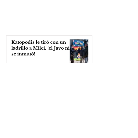
Katopodis le tiró con un
ladrillo a Milei, ¡el Javo ni
se inmutó!
hace 21 minutos
Teatro Otamendi: una
agenda soñada y pensada a
lo grande
hace 2 horas
Bonificaciones y