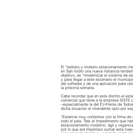
El “tedioso y molesto estacionamiento med
en San Isidro una nueva instancia tendient
objetivo, es “modernizar el sistema de es
y para llegar a este escenario el municipi
del software y de una aplicación para cel
la próxima semana. 
Cabe recordar que en este distrito el es
comercial que tenía a la empresa SISTE co
–especialmente la del PJ-Frente de Todos-
dicha situación el intendente optó por seg
“Estamos muy contentos con la firma de e
todo el país. Tras el impedimento que ha
estacionamiento moderno, ágil y organiza
por lo que era imperioso sumar esta nuev