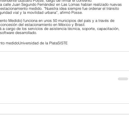
 intendente Gustavo Posse, luego de firmar el convenio.
la calle Juan Segundo Fernández en Las Lomas habían realizado nuevas 
estacionamiento medido. “Nuestra idea siempre fue ordenar el tránsito 
guridad vial y la movilidad urbana”, afirmó Posse.
ento Medido) funciona en unos 50 municipios del país y a través de 
concesión del estacionamiento en México y Brasil. 
á a cargo de los servicios de asistencia técnica, soporte, capacitación, 
 software desarrollado.
nto medido
Universidad de la Plata
SISTE