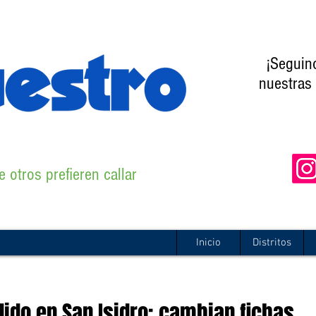
¡Seguin
nuestras 
 otros prefieren callar
Inicio
Distritos
do en San Isidro: cambian fichas