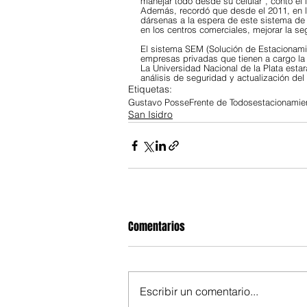
manejar todo desde su celular”, contó el
Además, recordó que desde el 2011, en 
dársenas a la espera de este sistema de 
en los centros comerciales, mejorar la se
El sistema SEM (Solución de Estacionami
empresas privadas que tienen a cargo la 
La Universidad Nacional de la Plata estar
análisis de seguridad y actualización del
Etiquetas:
Gustavo Posse
Frente de Todos
estacionamie
San Isidro
Comentarios
Escribir un comentario...