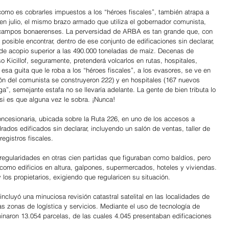
omo es cobrarles impuestos a los “héroes fiscales”, también atrapa a 
en julio, el mismo brazo armado que utiliza el gobernador comunista, 
n campos bonaerenses. La perversidad de ARBA es tan grande que, con 
 posible encontrar, dentro de ese conjunto de edificaciones sin declarar, 
de acopio superior a las 490.000 toneladas de maíz. Decenas de 
o Kicillof, seguramente, pretenderá volcarlos en rutas, hospitales, 
 esa guita que le roba a los “héroes fiscales”, a los evasores, se ve en 
ión del comunista se construyeron 222) y en hospitales (167 nuevos 
”, semejante estafa no se llevaría adelante. La gente de bien tributa lo 
si es que alguna vez le sobra. ¡Nunca!
ncesionaria, ubicada sobre la Ruta 226, en uno de los accesos a 
ados edificados sin declarar, incluyendo un salón de ventas, taller de 
registros fiscales.
irregularidades en otras cien partidas que figuraban como baldíos, pero 
 como edificios en altura, galpones, supermercados, hoteles y viviendas. 
 los propietarios, exigiendo que regularicen su situación.
 incluyó una minuciosa revisión catastral satelital en las localidades de 
ras zonas de logística y servicios. Mediante el uso de tecnología de 
minaron 13.054 parcelas, de las cuales 4.045 presentaban edificaciones 