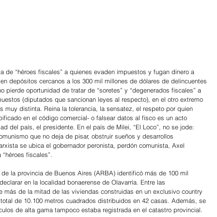
ta de “héroes fiscales” a quienes evaden impuestos y fugan dinero a 
ten depósitos cercanos a los 300 mil millones de dólares de delincuentes 
o pierde oportunidad de tratar de “soretes” y “degenerados fiscales” a 
puestos (diputados que sancionan leyes al respecto), en el otro extremo 
es muy distinta. Reina la tolerancia, la sensatez, el respeto por quien 
ipificado en el código comercial- o falsear datos al fisco es un acto 
 del país, el presidente. En el país de Milei, “El Loco”, no se jode: 
comunismo que no deja de pisar, obstruir sueños y desarrollos 
arxista se ubica el gobernador peronista, perdón comunista, Axel 
a “héroes fiscales”.
de la provincia de Buenos Aires (ARBA) identificó más de 100 mil 
eclarar en la localidad bonaerense de Olavarría. Entre las 
e más de la mitad de las viviendas construidas en un exclusivo country 
 total de 10.100 metros cuadrados distribuidos en 42 casas. Además, se 
ulos de alta gama tampoco estaba registrada en el catastro provincial.