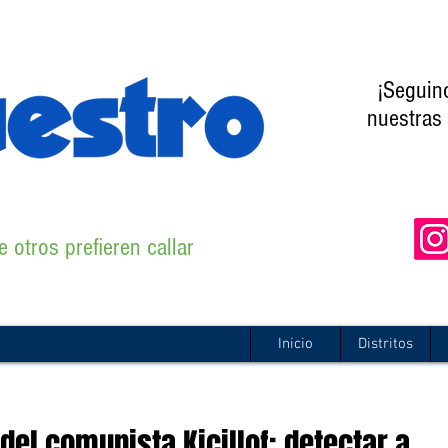
¡Seguin
nuestras 
 otros prefieren callar
Inicio
Distritos
el comunista Kicillof: detectar a