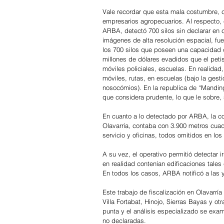
Vale recordar que esta mala costumbre, c
empresarios agropecuarios. Al respecto, 
ARBA, detectó 700 silos sin declarar e
imágenes de alta resolución espacial, fue
los 700 silos que poseen una capacidad 
millones de dólares evadidos que el petis
móviles policiales, escuelas. En realidad,
móviles, rutas, en escuelas (bajo la gest
nosocómios). En la republica de “Mandinga
que considera prudente, lo que le sobre, 
En cuanto a lo detectado por ARBA, la co
Olavarría, contaba con 3.900 metros cuadr
servicio y oficinas, todos omitidos en los 
A su vez, el operativo permitió detectar 
en realidad contenían edificaciones tales
En todos los casos, ARBA notificó a las y
Este trabajo de fiscalización en Olavarría
Villa Fortabat, Hinojo, Sierras Bayas y ot
punta y el análisis especializado se exa
no declaradas.