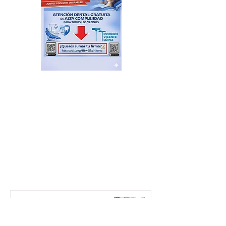
Postales de una Argentina
que no se resigna, se pone
de pie; Zona Norte presente