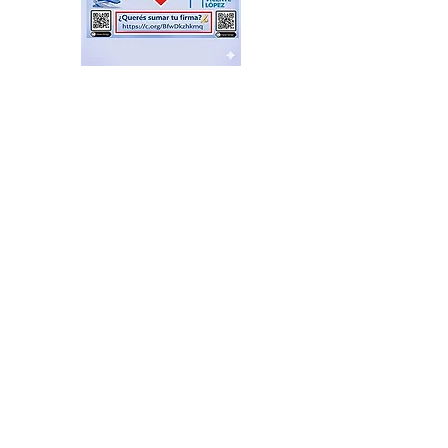
El Sindicato de
Municipales de Vicente
López capacitó sobre
técnicas de RCP
hace 4 horas