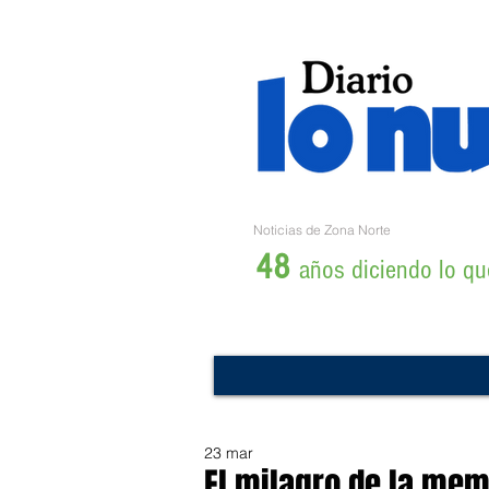
Noticias de Zona Norte
48
años diciendo lo que
23 mar
El milagro de la mem