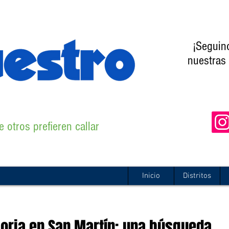
¡Seguin
nuestras 
 otros prefieren callar
Inicio
Distritos
oria en San Martín: una búsqueda