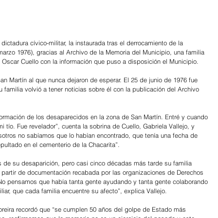
ctadura cívico-militar, la instaurada tras el derrocamiento de la 
arzo 1976), gracias al Archivo de la Memoria del Municipio, una familia 
 Oscar Cuello con la información que puso a disposición el Municipio.
n Martín al que nunca dejaron de esperar. El 25 de junio de 1976 fue 
 familia volvió a tener noticias sobre él con la publicación del Archivo 
formación de los desaparecidos en la zona de San Martín. Entré y cuando 
i tío. Fue revelador”, cuenta la sobrina de Cuello, Gabriela Vallejo, y 
sotros no sabíamos que lo habían encontrado, que tenía una fecha de 
epultado en el cementerio de la Chacarita”.
 de su desaparición, pero casi cinco décadas más tarde su familia 
partir de documentación recabada por las organizaciones de Derechos 
“No pensamos que había tanta gente ayudando y tanta gente colaborando 
iar, que cada familia encuentre su afecto”, explica Vallejo.
oreira recordó que “se cumplen 50 años del golpe de Estado más 