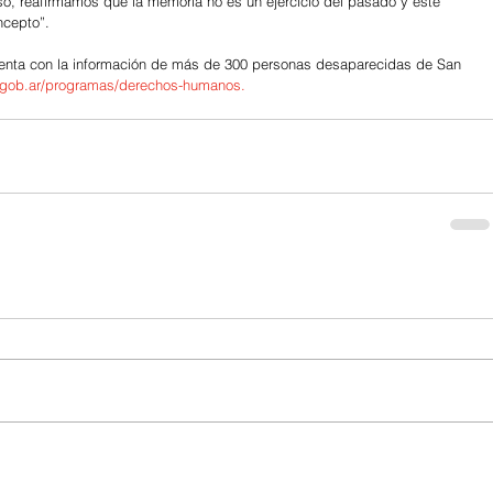
eso, reafirmamos que la memoria no es un ejercicio del pasado y este 
ncepto”.
uenta con la información de más de 300 personas desaparecidas de San 
.gob.ar/programas/derechos-humanos
.