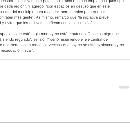
 pensado exclusivamente para la soja, sino que contempla "cualquier tipo 
de cada región”. Y agregó: "son espacios en desuso que en este 
curso del municipio para recaudar, pero también para que los 
ntraten más gente”. Asimismo, remarcó que “la iniciativa prevé 
 y evitar que los cultivos interfieran con la circulación”.
spacio no se está registrando y no está tributando. Tenemos algo que 
 siendo regulado", señaló. Y cerró resumiendo el eje central del 
co que pertenece a todos los vecinos que hoy no se está explotando y no 
recaudación fiscal".