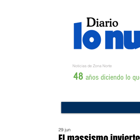
Noticias de Zona Norte
48
años diciendo lo que
29 jun
El massismo inviert