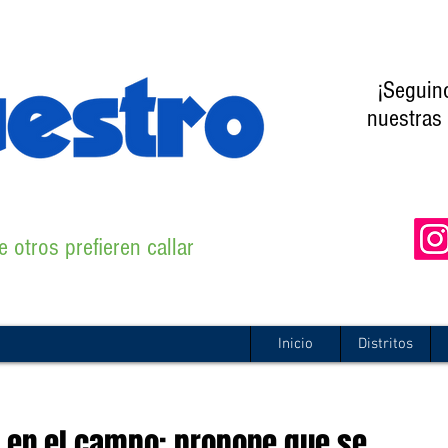
¡Seguin
nuestras 
 otros prefieren callar
Inicio
Distritos
e en el campo: propone que se