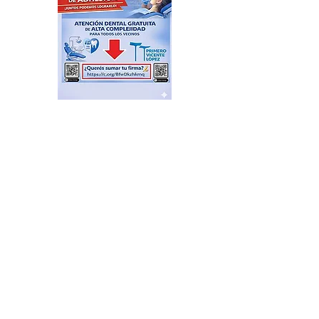
Plazas Activas: agenda de
actividades recreativas,
libres y gratuitas