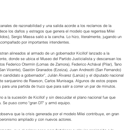
 canales de razonabilidad y una salida acorde a los reclamos de la 
dece los daños y estragos que genera el modelo que regentea Milei 
os), Sergio Massa salió a la cancha. Lo hizo, literalmente, jugando un 
 acompañado por importantes intendentes.
ran alineados al armado de un gobernador Kicillof lanzado a la 
cente, donde se ubica el Museo del Partido Justicialista y descansan los 
rtos Federico Otermín (Lomas de Zamora), Federico Achával (Pilar), Tano 
an Vicente), Gastón Granados (Ezeiza), Juan Andreotti (San Fernando) 
 candidato a gobernador”, Julián Álvarez (Lanús) y el diputado nacional 
dente sanjuanino de Rawson, Carlos Munisaga. Algunos de estos popes 
 para una partida de truco que para salir a correr un par de minutos. 
a la sucesión de Kicillof y sin descuidar el plano nacional fue que 
a. Se puso como "gran DT" y armó equipo.
bserva que la crisis generada por el modelo Milei contribuye, en gran 
n peronismo ampliado y con nuevos actores. 