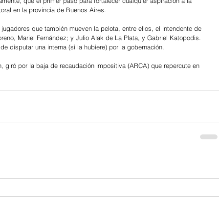
amente, que el primer paso para fortalecer cualquier aspiración a la 
toral en la provincia de Buenos Aires.
 jugadores que también mueven la pelota, entre ellos, el intendente de 
reno, Mariel Fernández; y Julio Alak de La Plata, y Gabriel Katopodis. 
de disputar una interna (si la hubiere) por la gobernación.
ión, giró por la baja de recaudación impositiva (ARCA) que repercute en 