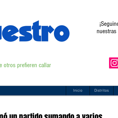
¡Seguin
nuestras 
 otros prefieren callar
Inicio
Distritos
mó un partido sumando a varios