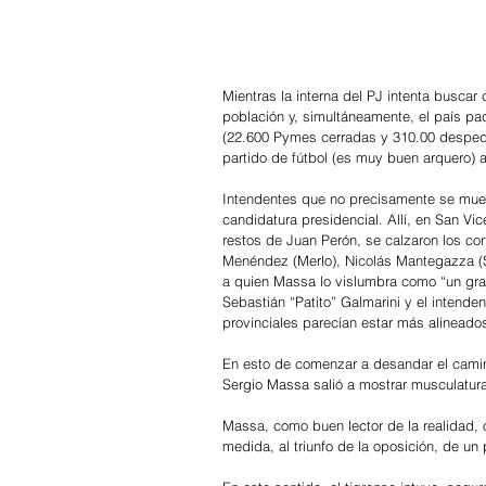
Mientras la interna del PJ intenta buscar
población y, simultáneamente, el país pa
(22.600 Pymes cerradas y 310.00 despedid
partido de fútbol (es muy buen arquero)
Intendentes que no precisamente se muest
candidatura presidencial. Allí, en San Vi
restos de Juan Perón, se calzaron los co
Menéndez (Merlo), Nicolás Mantegazza (S
a quien Massa lo vislumbra como “un gran
Sebastián “Patito” Galmarini y el inten
provinciales parecían estar más alineados
En esto de comenzar a desandar el camino 
Sergio Massa salió a mostrar musculatur
Massa, como buen lector de la realidad, o
medida, al triunfo de la oposición, de u