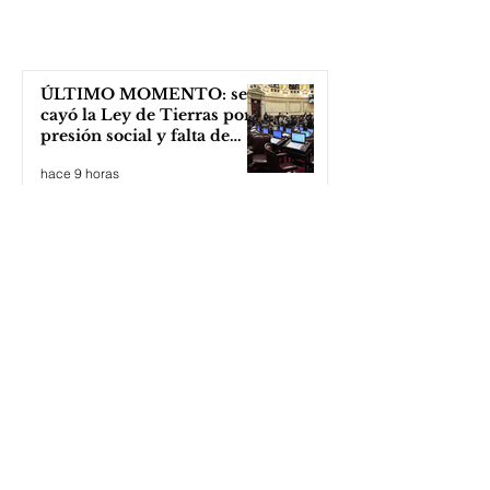
ÚLTIMO MOMENTO: se
cayó la Ley de Tierras por
presión social y falta de
votos
hace 9 horas
Ideal para “héroes" y los
"adornis de la vida":
descuentos en la cuota 4 del
Inmobiliario Urbano
hace 9 horas
Laura Oliva: con arte,
poesía y mucha
sensibilidad invita a