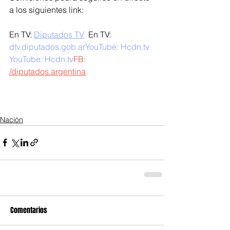
a los siguientes link: 
En TV: 
Diputados TV
  En TV: 
dtv.diputados.gob.ar
YouTube: Hcdn.tv 
YouTube: 
Hcdn.tv
FB: 
/diputados.argentina
Nación
Comentarios