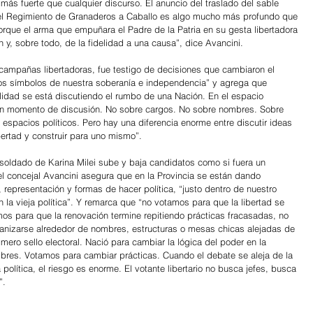
ás fuerte que cualquier discurso. El anuncio del traslado del sable 
del Regimiento de Granaderos a Caballo es algo mucho más profundo que 
porque el arma que empuñara el Padre de la Patria en su gesta libertadora 
 y, sobre todo, de la fidelidad a una causa”, dice Avancini. 
 campañas libertadoras, fue testigo de decisiones que cambiaron el 
los símbolos de nuestra soberanía e independencia” y agrega que 
lidad se está discutiendo el rumbo de una Nación. En el espacio 
un momento de discusión. No sobre cargos. No sobre nombres. Sobre 
 espacios políticos. Pero hay una diferencia enorme entre discutir ideas 
ibertad y construir para uno mismo”. 
 soldado de Karina Milei sube y baja candidatos como si fuera un 
l concejal Avancini asegura que en la Provincia se están dando 
representación y formas de hacer política, “justo dentro de nuestro 
la vieja política”. Y remarca que “no votamos para que la libertad se 
os para que la renovación termine repitiendo prácticas fracasadas, no 
ganizarse alrededor de nombres, estructuras o mesas chicas alejadas de 
 mero sello electoral. Nació para cambiar la lógica del poder en la 
res. Votamos para cambiar prácticas. Cuando el debate se aleja de la 
a política, el riesgo es enorme. El votante libertario no busca jefes, busca 
”.