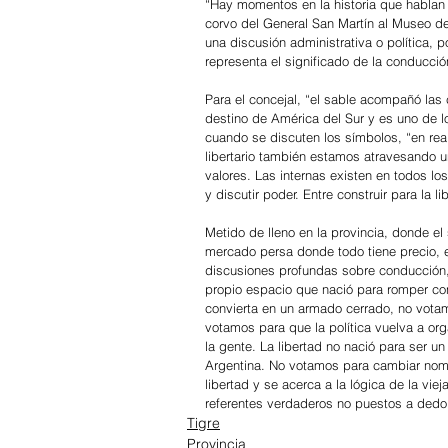
“Hay momentos en la historia que hablan m
corvo del General San Martín al Museo 
una discusión administrativa o política, 
representa el significado de la conducción
Para el concejal, “el sable acompañó las
destino de América del Sur y es uno de 
cuando se discuten los símbolos, “en rea
libertario también estamos atravesando 
valores. Las internas existen en todos los
y discutir poder. Entre construir para la l
Metido de lleno en la provincia, donde el
mercado persa donde todo tiene precio, e
discusiones profundas sobre conducción, 
propio espacio que nació para romper con 
convierta en un armado cerrado, no votam
votamos para que la política vuelva a or
la gente. La libertad no nació para ser un
Argentina. No votamos para cambiar nomb
libertad y se acerca a la lógica de la viej
referentes verdaderos no puestos a dedo
Tigre
Provincia