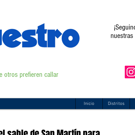
¡Seguin
nuestras 
 otros prefieren callar
Inicio
Distritos
el sable de San Martín para