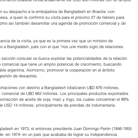
ó en su despacho a la embajadora de Bangladesh en Brasilia -con 
esa, a quien le confirmó su visita para el próximo 27 de febrero para 
como así también desarrollar una agenda de promoción comercial y de 
ancia de la visita, ya que es la primera vez que un ministro de 
e a Bangladesh, país con el que “nos une medio siglo de relaciones 
 sección consular se busca explotar las potencialidades de la relación 
o comercial que tiene un amplio potencial de crecimiento, buscando 
rtable argentina. Asimismo, promover la cooperación en el ámbito 
 gestión de desastres.
rtaciones con destino a Bangladesh totalizaron U$D 876 millones, 
t comercial de U$D 862 millones. Los principales productos exportados 
 extracción de aceite de soja, maíz y trigo, los cuales concentran el 99% 
de USD 14 millones, principalmente de prendas de indumentaria.
ngladesh en 1973, el entonces presidente Juan Domingo Perón (1946-1955 
ede -en 1974- en un país que acababa de lograr su independencia.