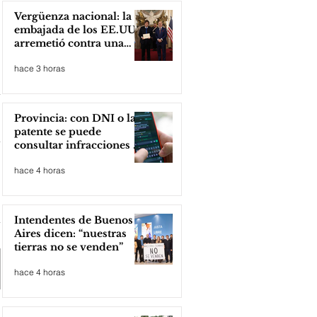
Vergüenza nacional: la
embajada de los EE.UU
arremetió contra una
cooperativa de Neuquén
hace 3 horas
Provincia: con DNI o la
patente se puede
consultar infracciones en
segundos
hace 4 horas
Intendentes de Buenos
Aires dicen: “nuestras
tierras no se venden”
hace 4 horas