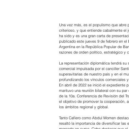
Una vez más, es el populismo que abre pu
criterioso, y que entiende cabalmente el j
ha sido y es una gran carta de presentaci
publicado este jueves 9 de febrero en el 
Argentina en la República Popular de Ban
razones de orden político, estratégico y 
La representación diplomática tendrá su 
comercial impulsada por el canciller San
superavitarias de nuestro país y en el mu
profundizando los vínculos comerciales y 
En abril de 2022 se inició el expediente 
mantuvo una reunión bilateral con su pa
de la 10a. Conferencia de Revisión del T
el objetivo de promover la cooperación, a
los ámbitos regional y global.
Tanto Cafiero como Abdul Momen destacar
resaltó la importancia de diversificar la
mercado en curso. Cabe destacar que el 