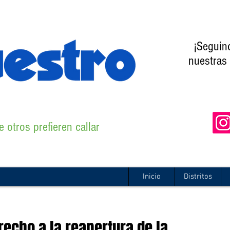
¡Seguin
nuestras 
 otros prefieren callar
Inicio
Distritos
recho a la reapertura de la