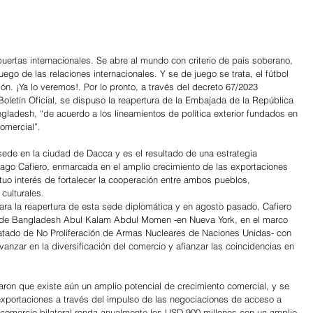
ertas internacionales. Se abre al mundo con criterio de país soberano, 
uego de las relaciones internacionales. Y se de juego se trata, el fútbol 
ón. ¡Ya lo veremos!. Por lo pronto, a través del decreto 67/2023 
Boletín Oficial, se dispuso la reapertura de la Embajada de la República 
gladesh, “de acuerdo a los lineamientos de política exterior fundados en 
comercial”.
sede en la ciudad de Dacca y es el resultado de una estrategia 
tiago Cafiero, enmarcada en el amplio crecimiento de las exportaciones 
tuo interés de fortalecer la cooperación entre ambos pueblos, 
culturales.
para la reapertura de esta sede diplomática y en agosto pasado, Cafiero 
r de Bangladesh Abul Kalam Abdul Momen -en Nueva York, en el marco 
ratado de No Proliferación de Armas Nucleares de Naciones Unidas- con 
vanzar en la diversificación del comercio y afianzar las coincidencias en 
on que existe aún un amplio potencial de crecimiento comercial, y se 
s exportaciones a través del impulso de las negociaciones de acceso a 
comercio bilateral ronda anualmente los USD 900 millones con un amplio 