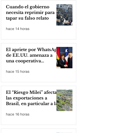
Cuando el gobierno
necesita reprimir para
tapar su falso relato
hace 14 horas
El apriete por WhatsApp
de EE.UU. amenaza a
una cooperativa
argentina para boicotear
hace 15 horas
a Huawei
El “Riesgo Milei” afecta
las exportaciones a
Brasil, en particular a la
industria automotriz de
hace 16 horas
la provincia