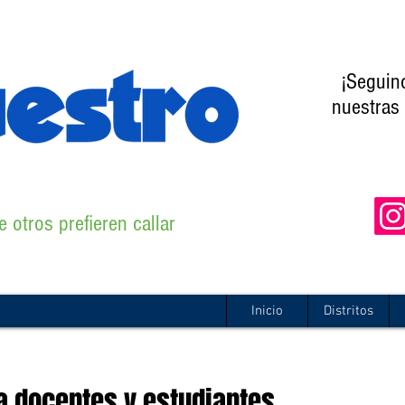
¡Seguin
nuestras 
 otros prefieren callar
Inicio
Distritos
a docentes y estudiantes