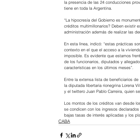
la presencia de las 24 conducciones prov
tiene en toda la Argentina.
“La hipocresía del Gobierno es monumenta
créditos multimillonarios? Deben existir e
administración además de realizar las d
En esta línea, indicó: “estas prácticas 
contexto en el que el acceso a la viviend
imposible. Es evidente que estamos frent
de los funcionarios, diputados y allegad
características en los últimos meses”.
Entre la extensa lista de beneficiarios de
la diputada libertaria rionegrina Lorena V
y el twittero Juan Pablo Carreira, quien
Los montos de los créditos van desde los
se condicen con los ingresos declarados d
bajas tasas de interés aplicadas y los p
CABA