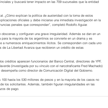
inciales y buscará tener impacto en las 709 sucursales que la entidad 
l. ¿Cómo explican la política de austeridad con la toma de estos 
xplicaciones oficiales y debe iniciarse una inmediata investigación en la 
enuncias penales que correspondan”, completó Rodolfo Aguiar.
son obscenas y configuran una grave irregularidad. Además se dan en un 
a para la mayoría de los argentinos se convierte en un drama y es 
e a numerosos enriquecimientos ilícitos. Se corresponden con cada uno 
os de La Libertad Avanza que recibieron un crédito de estas 
 los créditos aparecen funcionarios del Banco Central, directores de YPF, 
illaverde (investigada por su vínculo con el narcotraficante Fred Machado) 
 se desempeña como director de Comunicación Digital del Gobierno.
 100 hasta los 530 millones de pesos y en la mayoría de los casos no 
e los solicitantes. Además, también figuran irregularidades en las 
lazos de pago.