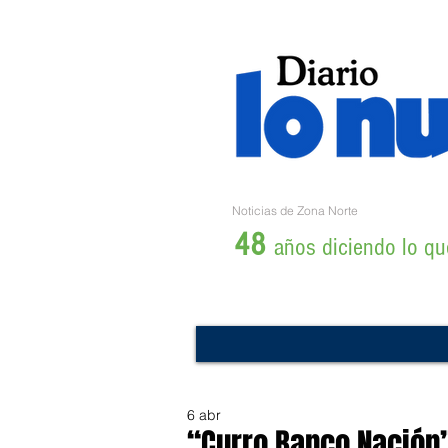
Noticias de Zona Norte
48
años diciendo lo que
6 abr
“Curro Banco Nación”