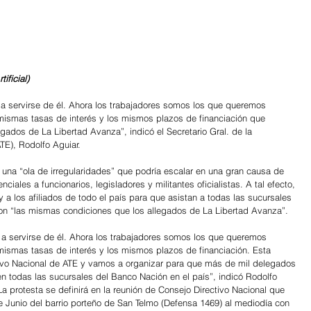
ificial)
on a servirse de él. Ahora los trabajadores somos los que queremos 
mismas tasas de interés y los mismos plazos de financiación que 
egados de La Libertad Avanza”, indicó el Secretario Gral. de la 
TE), Rodolfo Aguiar.
 una “ola de irregularidades” que podría escalar en una gran causa de 
ciales a funcionarios, legisladores y militantes oficialistas. A tal efecto, 
a los afiliados de todo el país para que asistan a todas las sucursales 
con “las mismas condiciones que los allegados de La Libertad Avanza”.
on a servirse de él. Ahora los trabajadores somos los que queremos 
ismas tasas de interés y los mismos plazos de financiación. Esta 
ivo Nacional de ATE y vamos a organizar para que más de mil delegados 
 en todas las sucursales del Banco Nación en el país”, indicó Rodolfo 
La protesta se definirá en la reunión de Consejo Directivo Nacional que 
 Junio del barrio porteño de San Telmo (Defensa 1469) al mediodía con 