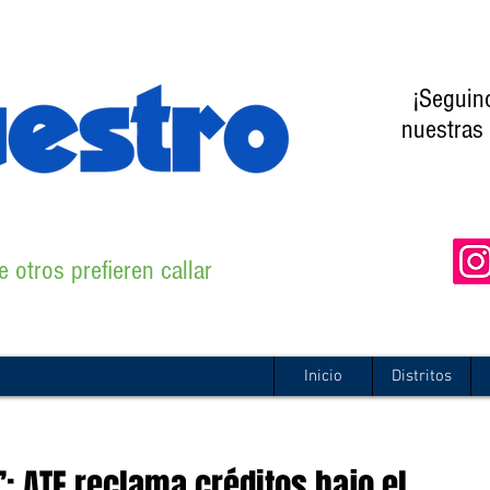
¡Seguin
nuestras 
 otros prefieren callar
Inicio
Distritos
: ATE reclama créditos bajo el