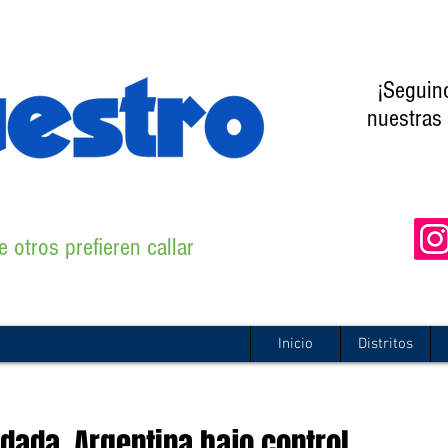
¡Seguin
nuestras 
 otros prefieren callar
Inicio
Distritos
dada, Argentina bajo control