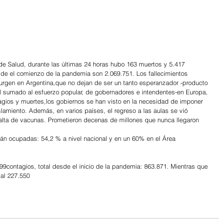
 de Salud, durante las últimas 24 horas hubo 163 muertos y 5.417 
de el comienzo de la pandemia son 2.069.751. Los fallecimientos 
urgen en Argentina,que no dejan de ser un tanto esperanzador -producto 
nal sumado al esfuerzo popular, de gobernadores e intendentes-en Europa, 
tagios y muertes,los gobiernos se han visto en la necesidad de imponer 
lamiento. Además, en varios países, el regreso a las aulas se vió 
a falta de vacunas. Prometieron decenas de millones que nunca llegaron
stán ocupadas: 54,2 % a nivel nacional y en un 60% en el Área 
99contagios, total desde el inicio de la pandemia: 863.871. Mientras que 
tal 227.550