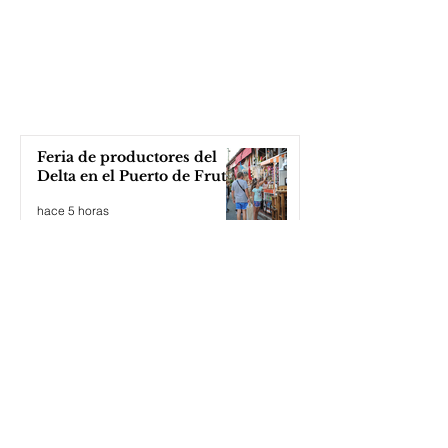
Feria de productores del
Delta en el Puerto de Frutos
hace 5 horas
Katopodis le tiró con un
ladrillo a Milei, ¡el Javo ni
se inmutó!
hace 6 horas