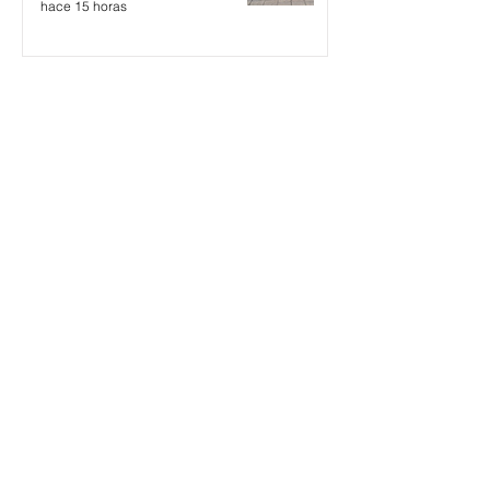
hace 15 horas
Cuando el gobierno
necesita reprimir para
tapar su falso relato
hace 16 horas
El apriete por WhatsApp de
EE.UU. amenaza a una
cooperativa argentina para
boicotear a Huawei
hace 17 horas
El “Riesgo Milei” afecta las
exportaciones a Brasil, en
particular a la industria